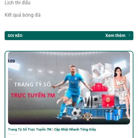
Lịch thi đấu
Kết quả bóng đá
Xem thêm
SOI KÈO
Trang Tỷ Số Trực Tuyến 7M | Cập Nhật Nhanh Từng Giây