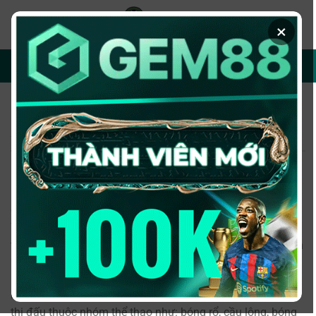
Chuyển
đến
×
nội
dung
ĐĂNG NHẬP/ĐĂNG KÝ
XEM BÓNG
LIVESCORE 7M TRỰC TUYẾN | XEM LIVE
SCORE BÓNG ĐÁ HÔM NAY
Livescore 7M
là một tính năng cung cấp hàng loạt dữ liệu
quan trọng hoặc tỷ số thể thao trực tiếp. Đây là tiện ích do
7M Company phát triển và đến nay nhận được sự yêu
thích của người dùng.Theo thống kê từ hệ thống đã có hơn
2,5 triệu lượt truy cập và nhiều hơn về sau này.
Ngoài bóng đá thì
Livescore 7M
còn mang đến vô số trận
thi đấu thuộc nhóm thể thao như: bóng rổ, cầu lông, bóng