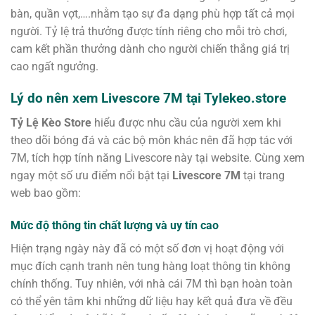
bàn, quần vợt,….nhằm tạo sự đa dạng phù hợp tất cả mọi
người. Tỷ lệ trả thưởng được tính riêng cho mỗi trò chơi,
cam kết phần thưởng dành cho người chiến thắng giá trị
cao ngất ngưởng.
Lý do nên xem Livescore 7M tại Tylekeo.store
Tỷ Lệ Kèo Store
hiểu được nhu cầu của người xem khi
theo dõi bóng đá và các bộ môn khác nên đã hợp tác với
7M, tích hợp tính năng Livescore này tại website. Cùng xem
ngay một số ưu điểm nổi bật tại
Livescore 7M
tại trang
web bao gồm:
Mức độ thông tin chất lượng và uy tín cao
Hiện trạng ngày này đã có một số đơn vị hoạt động với
mục đích cạnh tranh nên tung hàng loạt thông tin không
chính thống. Tuy nhiên, với nhà cái 7M thì bạn hoàn toàn
có thể yên tâm khi những dữ liệu hay kết quả đưa về đều