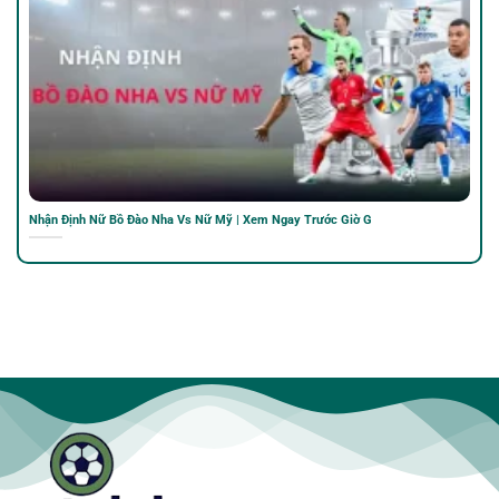
Nhận Định Nữ Bồ Đào Nha Vs Nữ Mỹ | Xem Ngay Trước Giờ G