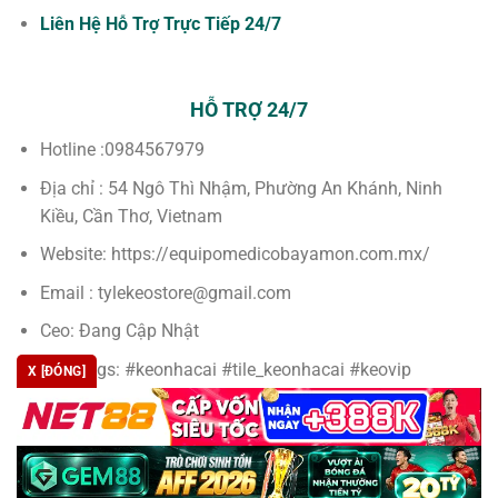
Liên Hệ Hỗ Trợ Trực Tiếp 24/7
HỖ TRỢ 24/7
Hotline :0984567979
Địa chỉ : 54 Ngô Thì Nhậm, Phường An Khánh, Ninh
Kiều, Cần Thơ, Vietnam
Website: https://equipomedicobayamon.com.mx/
Email :
tylekeostore@gmail.com
Ceo: Đang Cập Nhật
Hashtags: #keonhacai #tile_keonhacai #keovip
X [ĐÓNG]
#tructiep_keonhacai #lichthidau_keonhacai