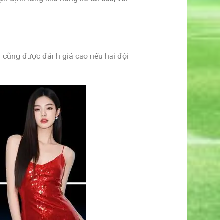
i cũng được đánh giá cao nếu hai đội