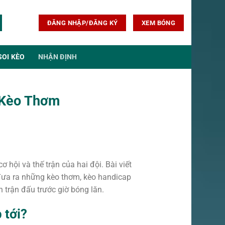
ĐĂNG NHẬP/ĐĂNG KÝ
XEM BÓNG
SOI KÈO
NHẬN ĐỊNH
 Kèo Thơm
hội và thế trận của hai đội. Bài viết
ời đưa ra những kèo thơm, kèo handicap
n trận đấu trước giờ bóng lăn.
 tới?