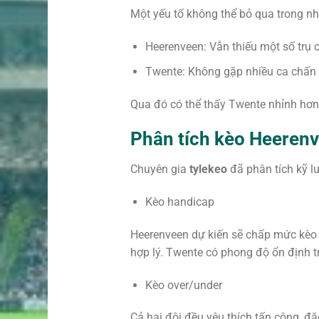
Một yếu tố không thể bỏ qua trong nhậ
Heerenveen: Vẫn thiếu một số trụ c
Twente: Không gặp nhiều ca chấn t
Qua đó có thể thấy Twente nhỉnh hơn 
Phân tích kèo Heeren
Chuyên gia
tylekeo
đã phân tích kỹ lư
Kèo handicap
Heerenveen dự kiến sẽ chấp mức kèo 
hợp lý. Twente có phong độ ổn định 
Kèo over/under
Cả hai đội đều yêu thích tấn công, đặ