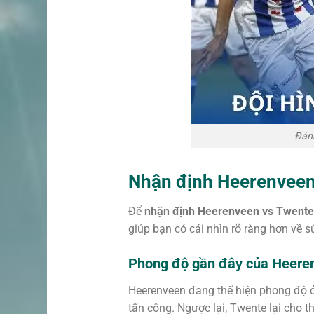
Đán
Nhận định Heerenveen 
Để
nhận định Heerenveen vs Twent
giúp bạn có cái nhìn rõ ràng hơn về 
Phong độ gần đây của Heere
Heerenveen đang thể hiện phong độ ở
tấn công. Ngược lại, Twente lại cho t