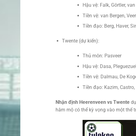
Hậu vệ: Falk, Görtler, v
Tiền vệ: van Bergen, Vee
Tiền đạo: Berg, Haver, S
Twente (dự kiến):
Thủ môn: Pasveer
Hậu vệ: Dasa, Pleguezue
Tiền vệ: Dalmau, De Koge
Tiền đạo: Kazim, Castro
Nhận định Heerenveen vs Twente
dự
hâm mộ có thể kỳ vọng vào một thế t