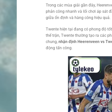
Trong các mùa giải gần đây, Heerenve
phản công nhanh và lối chơi áp sát đ
giữa ổn định và hàng công hiệu quả.
Twente hiện tại đang có phong độ tốt
thế trận, Twente thường tạo ra các p
chung,
nhận định Heerenveen vs Tw
động tấn công.