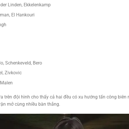
an der Linden, Ekkelenkamp
rman, El Hankouri
ingh
lo, Schenkeveld, Bero
l, Zivkovic
, Malen
a trên đội hình cho thấy cả hai đều có xu hướng tấn công biên 
rận mở cùng nhiều bàn thắng.