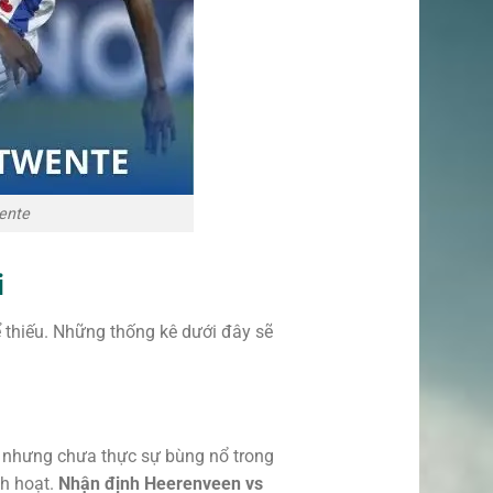
ente
i
ể thiếu. Những thống kê dưới đây sẽ
 nhưng chưa thực sự bùng nổ trong
nh hoạt.
Nhận định Heerenveen vs