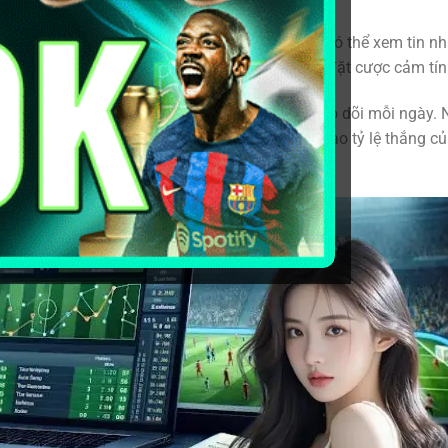
n theo dõi thể thao chất lượng, nơi hội viên có thể xem tin nh
 tin hơn khi đưa ra quyết định cá cược, tránh đặt cược cảm tín
u
đã thu hút hơn 1 triệu thành viên tin tưởng theo dõi mỗi ngày.
ã tìm được hướng phân tích hiệu quả và nâng cao tỷ lệ thắng củ