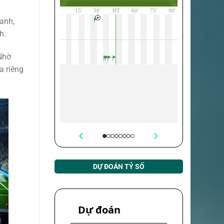
anh,
h.
 Nhờ
a riêng
DỰ ĐOÁN TỶ SỐ
Dự đoán