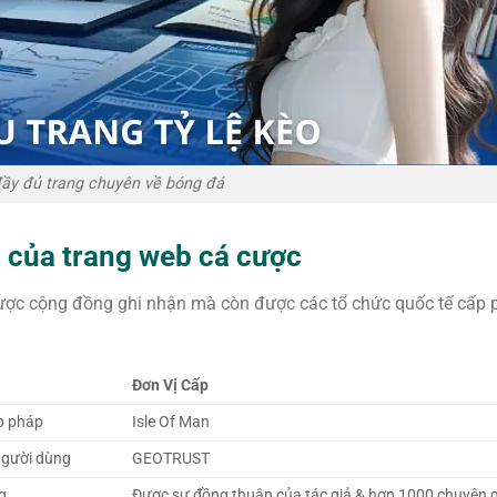
 đầy đủ trang chuyên về bóng đá
 của trang web cá cược
ược cộng đồng ghi nhận mà còn được các tổ chức quốc tế cấp 
Đơn Vị Cấp
ợp pháp
Isle Of Man
người dùng
GEOTRUST
g
Được sự đồng thuận của tác giả & hơn 1000 chuyên 