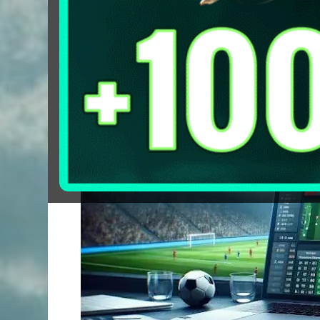
Kênh được tạo ra với mong muốn mở ra một không gia
đúng và đủ. Mục đích chính là giúp người hâm mộ tự
Sau hơn 7 năm tồn tại, chuyên trang được
giới thiệ
những thông tin chuẩn chỉnh, không ít người chơi đ
mình.