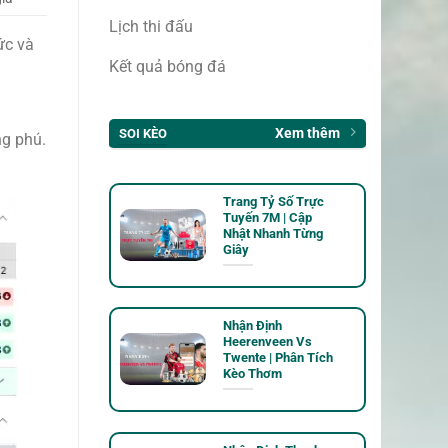
Lịch thi đấu
ức và
Kết quả bóng đá
Xem thêm
SOI KÈO
ng phú.
Trang Tỷ Số Trực
Tuyến 7M | Cập
Nhật Nhanh Từng
Giây
Nhận Định
Heerenveen Vs
Twente | Phân Tích
Kèo Thơm