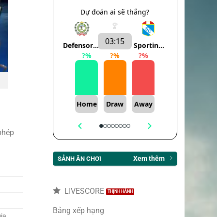
Dự đoán ai sẽ thắng?
Dự đoán 
03:15
Defensores
Sporting
Talleres
Del Ilucan
?
%
?
%
Cristal W
?
%
Cordoba
?
%
(W)
Dự bị
Home
Draw
Away
Home
phép
Xem thêm
SẢNH ĂN CHƠI
LIVESCORE
Bảng xếp hạng
gia