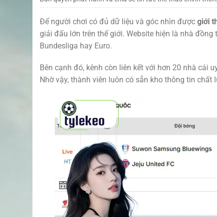
Để người chơi có đủ dữ liệu và góc nhìn được
giới 
giải đấu lớn trên thế giới. Website hiện là nhà đồng
Bundesliga hay Euro.
Bên cạnh đó, kênh còn liên kết với hơn 20 nhà cái 
Nhờ vậy, thành viên luôn có sẵn kho thông tin chất 