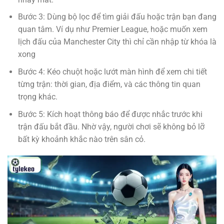
Bước 3: Dùng bộ lọc để tìm giải đấu hoặc trận bạn đang
quan tâm. Ví dụ như Premier League, hoặc muốn xem
lịch đấu của Manchester City thì chỉ cần nhập từ khóa là
xong
Bước 4: Kéo chuột hoặc lướt màn hình để xem chi tiết
từng trận: thời gian, địa điểm, và các thông tin quan
trọng khác.
Bước 5: Kích hoạt thông báo để được nhắc trước khi
trận đấu bắt đầu. Nhờ vậy, người chơi sẽ không bỏ lỡ
bất kỳ khoảnh khắc nào trên sân cỏ.