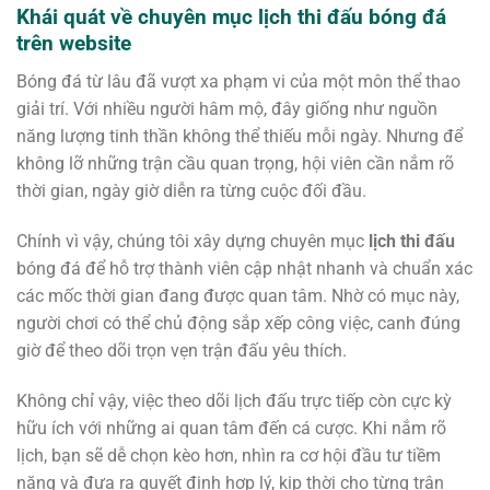
Khái quát về chuyên mục lịch thi đấu bóng đá
trên website
Bóng đá từ lâu đã vượt xa phạm vi của một môn thể thao
giải trí. Với nhiều người hâm mộ, đây giống như nguồn
năng lượng tinh thần không thể thiếu mỗi ngày. Nhưng để
không lỡ những trận cầu quan trọng, hội viên cần nắm rõ
thời gian, ngày giờ diễn ra từng cuộc đối đầu.
Chính vì vậy, chúng tôi xây dựng chuyên mục
lịch thi đấu
bóng đá để hỗ trợ thành viên cập nhật nhanh và chuẩn xác
các mốc thời gian đang được quan tâm. Nhờ có mục này,
người chơi có thể chủ động sắp xếp công việc, canh đúng
giờ để theo dõi trọn vẹn trận đấu yêu thích.
Không chỉ vậy, việc theo dõi lịch đấu trực tiếp còn cực kỳ
hữu ích với những ai quan tâm đến cá cược. Khi nắm rõ
lịch, bạn sẽ dễ chọn kèo hơn, nhìn ra cơ hội đầu tư tiềm
năng và đưa ra quyết định hợp lý, kịp thời cho từng trận