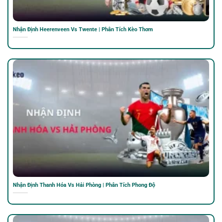
Nhận Định Heerenveen Vs Twente | Phân Tích Kèo Thơm
Nhận Định Thanh Hóa Vs Hải Phòng | Phân Tích Phong Độ