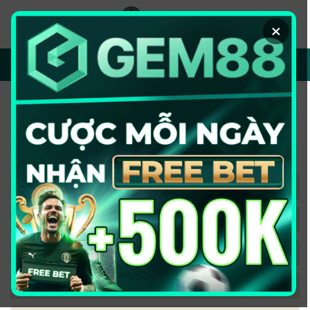
Chuyển
đến
×
nội
dung
ĐĂNG NHẬP/ĐĂNG KÝ
XEM BÓNG
CẬP NHẬT LỊCH THI ĐẤU | LỰA KÈO
CHUẨN TRƯỚC GIỜ BÓNG LĂN
ASIAN CUP 2026
Ngoại hạng Anh
C1
C2