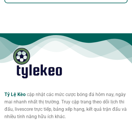
Tỷ Lệ Kèo
cập nhật các mức cược bóng đá hôm nay, ngày
mai nhanh nhất thị trường. Truy cập trang theo dõi lịch thi
đấu, livescore trực tiếp, bảng xếp hạng, kết quả trận đấu và
nhiều tính năng hữu ích khác.
CALL US
E-MAIL