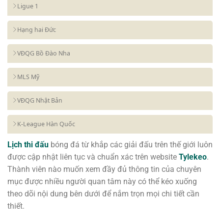
Ligue 1
Hạng hai Đức
VĐQG Bồ Đào Nha
MLS Mỹ
VĐQG Nhật Bản
K-League Hàn Quốc
Lịch thi đấu
bóng đá từ khắp các giải đấu trên thế giới luôn
được cập nhật liên tục và chuẩn xác trên website
Tylekeo
.
Thành viên nào muốn xem đầy đủ thông tin của chuyên
mục được nhiều người quan tâm này có thể kéo xuống
theo dõi nội dung bên dưới để nắm trọn mọi chi tiết cần
thiết.