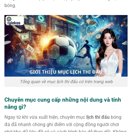
bóng.
Tổng quan về mục lịch thi đấu có trên trang web
Chuyên mục cung cấp những nội dung và tính
năng gì?
Ngay từ khi vừa xuất hiện, chuyên mục
lịch thi đấu
bóng
đá đã nhanh chóng ghi điểm với cộng đồng người chơi
nhờ kho dữ liệu đồ sộ và cách trình bày dễ theo dõi. Không