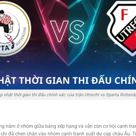
p nhật thời gian thi đấu chính xác của trận Utrecht vs Sparta Rotter
ng nằm ở nhóm giữa bảng xếp hạng và vẫn còn cơ hội cạnh tranh
m chí đã chen chân vào nhóm cạnh tranh suất dự cúp châu Âu. T