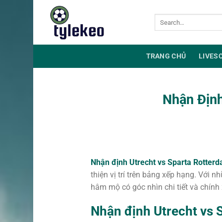
Chuyển
đến
nội
dung
TRANG CHỦ
LIVES
Nhận Định
Nhận định Utrecht vs Sparta Rotter
thiện vị trí trên bảng xếp hạng. Với n
hâm mộ có góc nhìn chi tiết và chính 
Nhận định Utrecht vs 