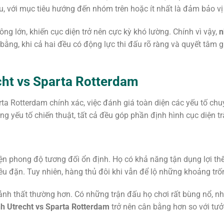
, với mục tiêu hướng đến nhóm trên hoặc ít nhất là đảm bảo vị t
ng lớn, khiến cục diện trở nên cực kỳ khó lường. Chính vì vậy,
n
bằng, khi cả hai đều có động lực thi đấu rõ ràng và quyết tâm 
echt vs Sparta Rotterdam
ta Rotterdam chính xác, việc đánh giá toàn diện các yếu tố ch
ng yếu tố chiến thuật, tất cả đều góp phần định hình cục diện t
iện phong độ tương đối ổn định. Họ có khả năng tận dụng lợi th
đều đặn. Tuy nhiên, hàng thủ đôi khi vẫn để lộ những khoảng tr
nh thất thường hơn. Có những trận đấu họ chơi rất bùng nổ, nh
h Utrecht vs Sparta Rotterdam
trở nên cân bằng hơn so với tư