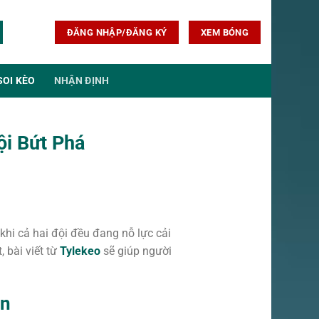
ĐĂNG NHẬP/ĐĂNG KÝ
XEM BÓNG
SOI KÈO
NHẬN ĐỊNH
ội Bứt Phá
 khi cả hai đội đều đang nỗ lực cải
, bài viết từ
Tylekeo
sẽ giúp người
ận