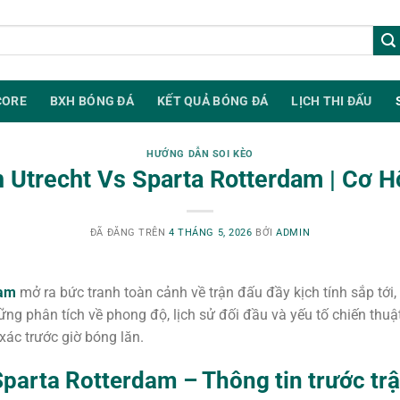
×
CORE
BXH BÓNG ĐÁ
KẾT QUẢ BÓNG ĐÁ
LỊCH THI ĐẤU
HƯỚNG DẪN SOI KÈO
 Utrecht Vs Sparta Rotterdam | Cơ H
ĐÃ ĐĂNG TRÊN
4 THÁNG 5, 2026
BỞI
ADMIN
dam
mở ra bức tranh toàn cảnh về trận đấu đầy kịch tính sắp tới,
hững phân tích về phong độ, lịch sử đối đầu và yếu tố chiến thuật
xác trước giờ bóng lăn.
Sparta Rotterdam – Thông tin trước tr