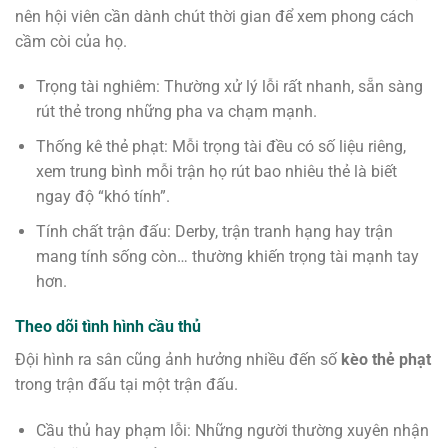
nên hội viên cần dành chút thời gian để xem phong cách
cầm còi của họ.
Trọng tài nghiêm: Thường xử lý lỗi rất nhanh, sẵn sàng
rút thẻ trong những pha va chạm mạnh.
Thống kê thẻ phạt: Mỗi trọng tài đều có số liệu riêng,
xem trung bình mỗi trận họ rút bao nhiêu thẻ là biết
ngay độ “khó tính”.
Tính chất trận đấu: Derby, trận tranh hạng hay trận
mang tính sống còn… thường khiến trọng tài mạnh tay
hơn.
Theo dõi tình hình cầu thủ
Đội hình ra sân cũng ảnh hưởng nhiều đến số
kèo thẻ phạt
trong trận đấu tại một trận đấu.
Cầu thủ hay phạm lỗi: Những người thường xuyên nhận