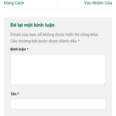
Đúng Cách
Vào Nhầm Cửa
Để lại một bình luận
Email của bạn sẽ không được hiển thị công khai.
Các trường bắt buộc được đánh dấu
*
Bình luận
*
Tên
*