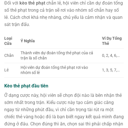
Đối với
kèo thẻ phạt
chẵn lẻ, hội viên chỉ cần dự đoán tổng
số thẻ phạt trong cả trận sẽ rơi vào nhóm số chẵn hay số
lẻ. Cách chơi khá nhẹ nhàng, chủ yếu là cảm nhận và quan
sát trận đấu.
Loại
Ví Dụ Tổng
Ý Nghĩa
Cửa
Thẻ
Thành viên dự đoán tổng thẻ phạt của cả
Chẵn
0, 2, 4, 6,…
trận là số chẵn
Hội viên dự đoán tổng thẻ phạt rơi vào
Lẻ
1, 3, 5, 7,…
nhóm số lẻ
Kèo thẻ phạt đầu tiên
Ở dạng cược này, hội viên sẽ chọn đội nào là bên nhận thẻ
sớm nhất trong trận. Kiểu cược này tạo cảm giác căng
ngay từ những phút đầu, vì chỉ cần trọng tài rút ra một
chiếc thẻ vàng hoặc đỏ là bạn biết ngay kết quả mình đang
đứng ở đâu. Chọn đúng thì ăn, chọn sai thì phải chấp nhận