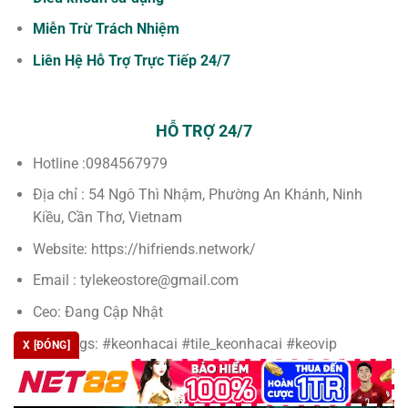
Miễn Trừ Trách Nhiệm
Liên Hệ Hỗ Trợ Trực Tiếp 24/7
HỖ TRỢ 24/7
Hotline :0984567979
Địa chỉ : 54 Ngô Thì Nhậm, Phường An Khánh, Ninh
Kiều, Cần Thơ, Vietnam
Website: https://hifriends.network/
Email :
tylekeostore@gmail.com
Ceo: Đang Cập Nhật
Hashtags: #keonhacai #tile_keonhacai #keovip
X [ĐÓNG]
#tructiep_keonhacai #lichthidau_keonhacai