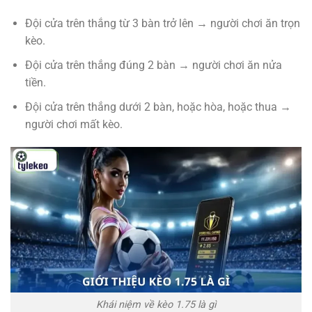
Đội cửa trên thắng từ 3 bàn trở lên → người chơi ăn trọn
kèo.
Đội cửa trên thắng đúng 2 bàn → người chơi ăn nửa
tiền.
Đội cửa trên thắng dưới 2 bàn, hoặc hòa, hoặc thua →
người chơi mất kèo.
Khái niệm về kèo 1.75 là gì