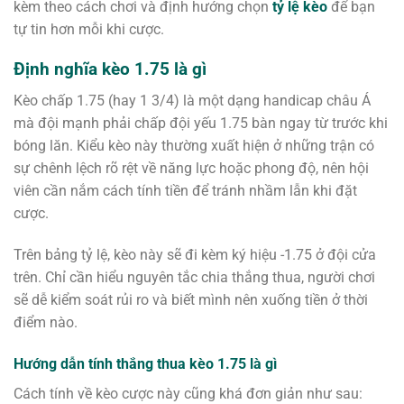
kèm theo cách chơi và định hướng chọn
tỷ lệ kèo
để bạn
tự tin hơn mỗi khi cược.
Định nghĩa kèo 1.75 là gì
Kèo chấp 1.75 (hay 1 3/4) là một dạng handicap châu Á
mà đội mạnh phải chấp đội yếu 1.75 bàn ngay từ trước khi
bóng lăn. Kiểu kèo này thường xuất hiện ở những trận có
sự chênh lệch rõ rệt về năng lực hoặc phong độ, nên hội
viên cần nắm cách tính tiền để tránh nhầm lẫn khi đặt
cược.
Trên bảng tỷ lệ, kèo này sẽ đi kèm ký hiệu -1.75 ở đội cửa
trên. Chỉ cần hiểu nguyên tắc chia thắng thua, người chơi
sẽ dễ kiểm soát rủi ro và biết mình nên xuống tiền ở thời
điểm nào.
Hướng dẫn tính thắng thua kèo 1.75 là gì
Cách tính về kèo cược này cũng khá đơn giản như sau: