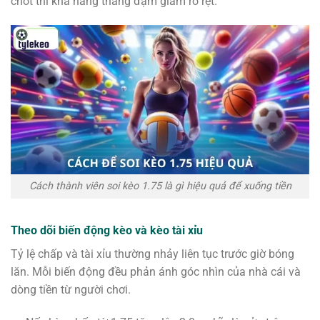
chốt thì khả năng thắng đậm giảm rõ rệt.
Cách thành viên soi kèo 1.75 là gì hiệu quả để xuống tiền
Theo dõi biến động kèo và kèo tài xỉu
Tỷ lệ chấp và tài xỉu thường nhảy liên tục trước giờ bóng
lăn. Mỗi biến động đều phản ánh góc nhìn của nhà cái và
dòng tiền từ người chơi.