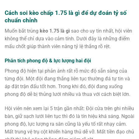
Cách soi kèo chấp 1.75 là gì để dự đoán tỷ số
chuẩn chỉnh
Muốn bắt trúng
kèo 1.75 là gì
sao cho uy tín nhất, hội viên
không thể chỉ dựa vào cảm tính. Dưới đây là những điểm
mấu chốt giúp thành viên nâng tỷ lệ thắng rõ rệt.
Phân tích phong độ & lực lượng hai đội
Phong độ hiện tại phản ánh rất rõ mức độ sẵn sàng của
từng đội. Một đội đang thắng liên tục thường đá tự tin và
áp đặt trận đấu tốt hơn. Trong khi đó, đội đang xuống
phong độ dễ bị thủng lưới nhiều và thua với cách biệt lớn.
Hội viên nên xem lại 5 trận gần nhất: Đội cửa trên ghi nhiều
bàn, giữ sạch lưới liên tục thì đó là tín hiệu khá sáng. Ngoài
phong độ, lực lượng ra sân cũng là yếu tố rất nhạy cảm.
Mất trung vệ trụ cột khiến hàng thủ dễ vỡ. Mất tiền đạo chủ