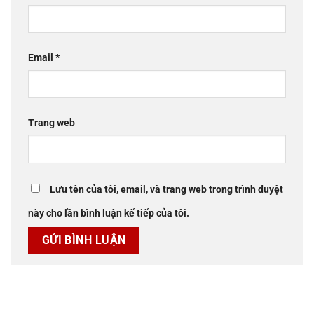
Email
*
Trang web
Lưu tên của tôi, email, và trang web trong trình duyệt
này cho lần bình luận kế tiếp của tôi.