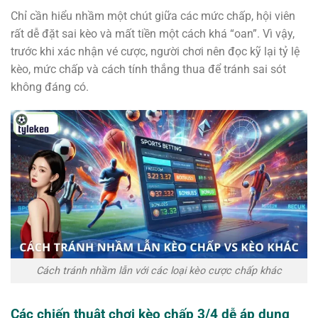
Chỉ cần hiểu nhầm một chút giữa các mức chấp, hội viên
rất dễ đặt sai kèo và mất tiền một cách khá “oan”. Vì vậy,
trước khi xác nhận vé cược, người chơi nên đọc kỹ lại tỷ lệ
kèo, mức chấp và cách tính thắng thua để tránh sai sót
không đáng có.
Cách tránh nhầm lẫn với các loại kèo cược chấp khác
Các chiến thuật chơi kèo chấp 3/4 dễ áp dụng