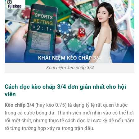
Khái niệm kèo chấp 3/4
Cách đọc kèo chấp 3/4 đơn giản nhất cho hội
viên
Kèo chấp 3/4
(hay kèo 0.75) là dạng tỷ lệ rất quen thuộc
trong cá cược bóng đá. Thành viên mới nhìn vào có thể hơi
rối một chút, nhưng thực tế cách đọc lại cực kỳ dễ nếu nắm
rõ từng trường hợp xảy ra trong trận đấu.