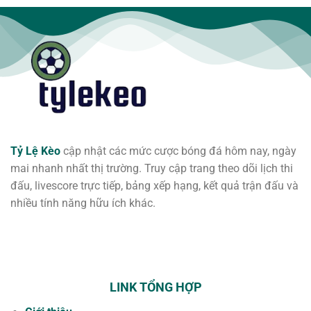
Tỷ Lệ Kèo
cập nhật các mức cược bóng đá hôm nay, ngày
mai nhanh nhất thị trường. Truy cập trang theo dõi lịch thi
đấu, livescore trực tiếp, bảng xếp hạng, kết quả trận đấu và
nhiều tính năng hữu ích khác.
CALL US
E-MAIL
LINK TỔNG HỢP