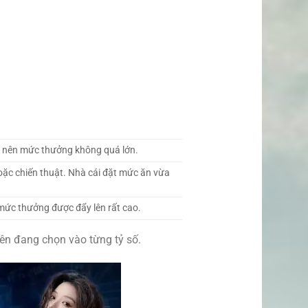
o, nên mức thưởng không quá lớn.
oặc chiến thuật. Nhà cái đặt mức ăn vừa
 mức thưởng được đẩy lên rất cao.
viên đang chọn vào từng tỷ số.