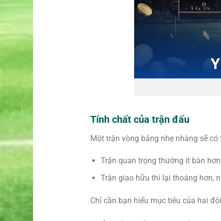
Tính chất của trận đấu
Một trận vòng bảng nhẹ nhàng sẽ có t
Trận quan trọng thường ít bàn hơn, 
Trận giao hữu thì lại thoáng hơn,
Chỉ cần bạn hiểu mục tiêu của hai đội