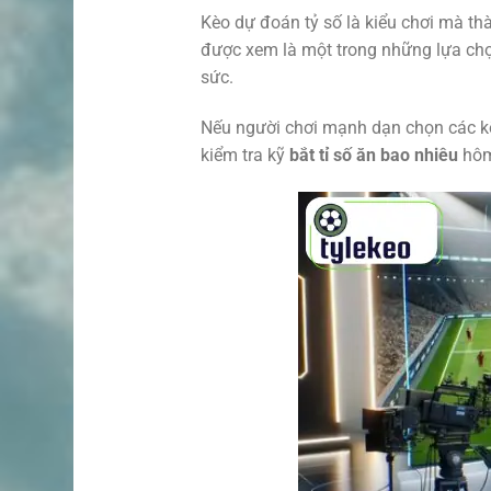
Kèo dự đoán tỷ số là kiểu chơi mà th
được xem là một trong những lựa ch
sức.
Nếu người chơi mạnh dạn chọn các kết
kiểm tra kỹ
bắt tỉ số ăn bao nhiêu
hôm