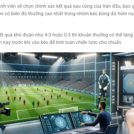
ành viên sẽ chọn chính xác kết quả sau cùng của trận đấu, bao 
ọn có biên độ thưởng cao nhất trong nhóm kèo bóng đá hôm na
 quả khó đoán như 4-3 hoặc 0-3 thì khoản thưởng có thể tăng lê
 nay trước khi vào kèo để tính toán chiến lược cho chuẩn.