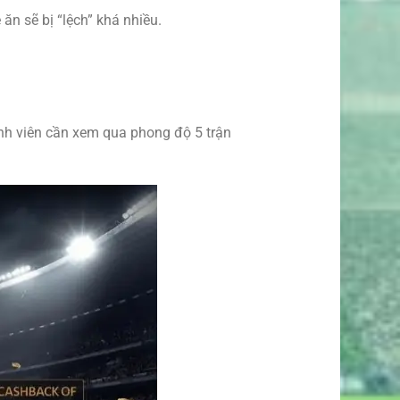
 ăn sẽ bị “lệch” khá nhiều.
ành viên cần xem qua phong độ 5 trận