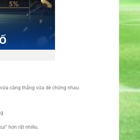
ội vừa căng thẳng vừa dè chừng nhau.
g.
ui” hơn rất nhiều.