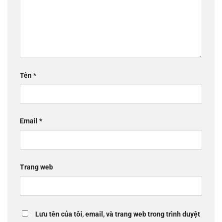
Tên
*
Email
*
Trang web
Lưu tên của tôi, email, và trang web trong trình duyệt