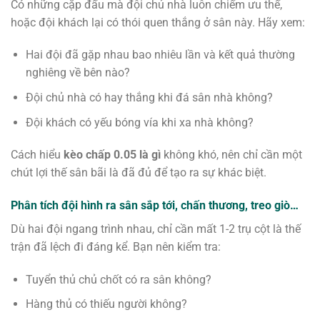
Có những cặp đấu mà đội chủ nhà luôn chiếm ưu thế,
hoặc đội khách lại có thói quen thắng ở sân này. Hãy xem:
Hai đội đã gặp nhau bao nhiêu lần và kết quả thường
nghiêng về bên nào?
Đội chủ nhà có hay thắng khi đá sân nhà không?
Đội khách có yếu bóng vía khi xa nhà không?
Cách hiểu
kèo chấp 0.05 là gì
không khó, nên chỉ cần một
chút lợi thế sân bãi là đã đủ để tạo ra sự khác biệt.
Phân tích đội hình ra sân sắp tới, chấn thương, treo giò…
Dù hai đội ngang trình nhau, chỉ cần mất 1-2 trụ cột là thế
trận đã lệch đi đáng kể. Bạn nên kiểm tra:
Tuyển thủ chủ chốt có ra sân không?
Hàng thủ có thiếu người không?