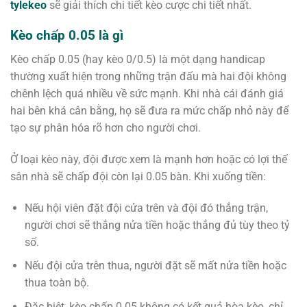
tylekeo
sẽ giải thích chi tiết kèo cược chi tiết nhất.
Kèo chấp 0.05 là gì
Kèo chấp 0.05 (hay kèo 0/0.5) là một dạng handicap
thường xuất hiện trong những trận đấu mà hai đội không
chênh lệch quá nhiều về sức mạnh. Khi nhà cái đánh giá
hai bên khá cân bằng, họ sẽ đưa ra mức chấp nhỏ này để
tạo sự phân hóa rõ hơn cho người chơi.
Ở loại kèo này, đội được xem là mạnh hơn hoặc có lợi thế
sân nhà sẽ chấp đội còn lại 0.05 bàn. Khi xuống tiền:
Nếu hội viên đặt đội cửa trên và đội đó thắng trận,
người chơi sẽ thắng nửa tiền hoặc thắng đủ tùy theo tỷ
số.
Nếu đội cửa trên thua, người đặt sẽ mất nửa tiền hoặc
thua toàn bộ.
Đặc biệt, kèo chấp 0.05 không có kết quả hòa kèo, chỉ