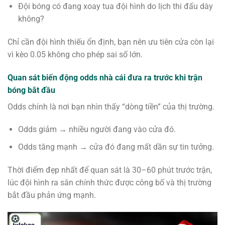
Đội bóng có đang xoay tua đội hình do lịch thi đấu dày
không?
Chỉ cần đội hình thiếu ổn định, bạn nên ưu tiên cửa còn lại
vì kèo 0.05 không cho phép sai số lớn.
Quan sát biến động odds nhà cái đưa ra trước khi trận
bóng bắt đầu
Odds chính là nơi bạn nhìn thấy “dòng tiền” của thị trường.
Odds giảm → nhiều người đang vào cửa đó.
Odds tăng mạnh → cửa đó đang mất dần sự tin tưởng.
Thời điểm đẹp nhất để quan sát là 30–60 phút trước trận,
lúc đội hình ra sân chính thức được công bố và thị trường
bắt đầu phản ứng mạnh.