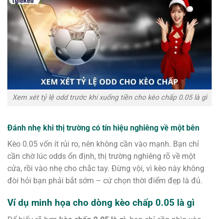
Xem xét tỷ lệ odd trước khi xuống tiền cho kèo chấp 0.05 là gì
Đánh nhẹ khi thị trường có tín hiệu nghiêng về một bên
Kèo 0.05 vốn ít rủi ro, nên không cần vào mạnh. Bạn chỉ
cần chờ lúc odds ổn định, thị trường nghiêng rõ về một
cửa, rồi vào nhẹ cho chắc tay. Đừng vội, vì kèo này không
đòi hỏi bạn phải bắt sớm – cứ chọn thời điểm đẹp là đủ.
Ví dụ minh họa cho dòng kèo chấp 0.05 là gì