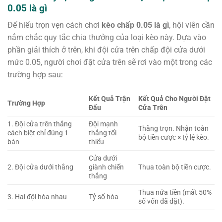
0.05 là gì
Để hiểu trọn vẹn cách chơi
kèo chấp 0.05 là gì
, hội viên cần
nắm chắc quy tắc chia thưởng của loại kèo này. Dựa vào
phần giải thích ở trên, khi đội cửa trên chấp đội cửa dưới
mức 0.05, người chơi đặt cửa trên sẽ rơi vào một trong các
trường hợp sau:
Kết Quả Trận
Kết Quả Cho Người Đặt
Trường Hợp
Đấu
Cửa Trên
1. Đội cửa trên thắng
Đội mạnh
Thắng trọn. Nhận toàn
cách biệt chỉ đúng 1
thắng tối
bộ tiền cược × tỷ lệ kèo.
bàn
thiểu
Cửa dưới
2. Đội cửa dưới thắng
giành chiến
Thua toàn bộ tiền cược.
thắng
Thua nửa tiền (mất 50%
3. Hai đội hòa nhau
Tỷ số hòa
số vốn đã đặt).