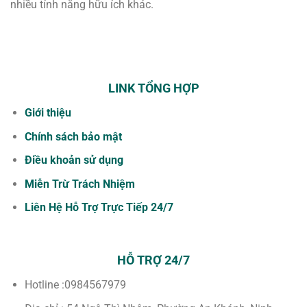
nhiều tính năng hữu ích khác.
CALL US
E-MAIL
LINK TỔNG HỢP
Giới thiệu
Chính sách bảo mật
Điều khoản sử dụng
Miễn Trừ Trách Nhiệm
Liên Hệ Hỗ Trợ Trực Tiếp 24/7
HỖ TRỢ 24/7
Hotline :0984567979