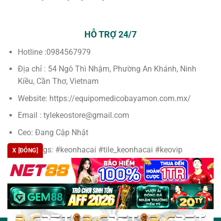
HỖ TRỢ 24/7
Hotline :0984567979
Địa chỉ : 54 Ngô Thì Nhậm, Phường An Khánh, Ninh
Kiều, Cần Thơ, Vietnam
Website: https://equipomedicobayamon.com.mx/
Email :
tylekeostore@gmail.com
Ceo: Đang Cập Nhật
Hashtags: #keonhacai #tile_keonhacai #keovip
X [ĐÓNG]
#tructiep_keonhacai #lichthidau_keonhacai