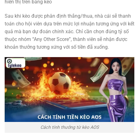
hiển thị trên bảng kèo
Sau khi kèo được phân định thắng/thua, nhà cái sẽ thanh
toán cho hội viên dựa trên mức lợi nhuận tương ứng với kết
quả mà bạn dự đoán chính xác. Chỉ cần chọn đúng tỷ số
thuộc nhóm “Any Other Score”, thành viên sẽ nhận được
khoản thưởng tương xứng với số tiền đã xuống.
Cách tính thưởng từ kèo AOS