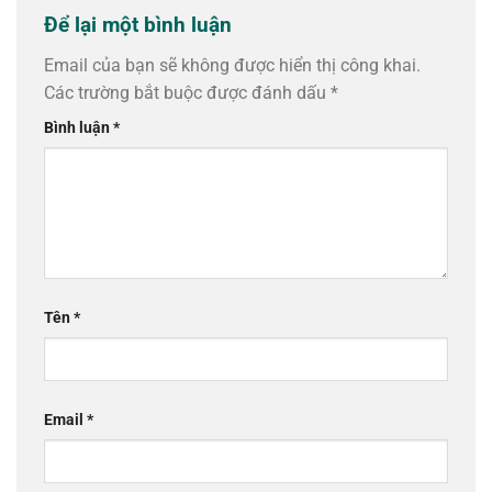
Để lại một bình luận
Email của bạn sẽ không được hiển thị công khai.
Các trường bắt buộc được đánh dấu
*
Bình luận
*
Tên
*
Email
*