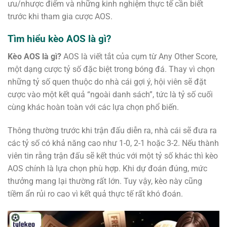
ưu/nhược điểm và những kinh nghiệm thực tế cần biết
trước khi tham gia cược AOS.
Tìm hiểu kèo AOS là gì?
Kèo AOS là gì?
AOS là viết tắt của cụm từ Any Other Score,
một dạng cược tỷ số đặc biệt trong bóng đá. Thay vì chọn
những tỷ số quen thuộc do nhà cái gợi ý, hội viên sẽ đặt
cược vào một kết quả “ngoài danh sách”, tức là tỷ số cuối
cùng khác hoàn toàn với các lựa chọn phổ biến.
Thông thường trước khi trận đấu diễn ra, nhà cái sẽ đưa ra
các tỷ số có khả năng cao như 1-0, 2-1 hoặc 3-2. Nếu thành
viên tin rằng trận đấu sẽ kết thúc với một tỷ số khác thì kèo
AOS chính là lựa chọn phù hợp. Khi dự đoán đúng, mức
thưởng mang lại thường rất lớn. Tuy vậy, kèo này cũng
tiềm ẩn rủi ro cao vì kết quả thực tế rất khó đoán.