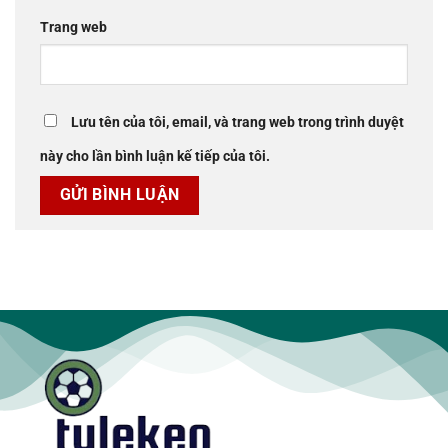
Trang web
Lưu tên của tôi, email, và trang web trong trình duyệt
này cho lần bình luận kế tiếp của tôi.