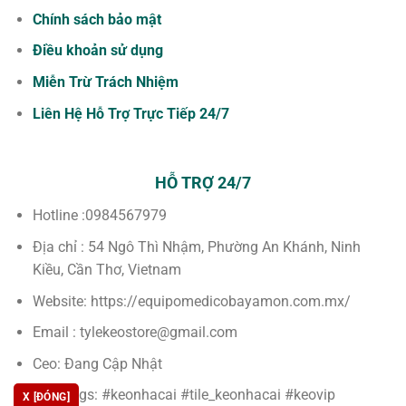
Chính sách bảo mật
Điều khoản sử dụng
Miễn Trừ Trách Nhiệm
Liên Hệ Hỗ Trợ Trực Tiếp 24/7
HỖ TRỢ 24/7
Hotline :0984567979
Địa chỉ : 54 Ngô Thì Nhậm, Phường An Khánh, Ninh
Kiều, Cần Thơ, Vietnam
Website: https://equipomedicobayamon.com.mx/
Email :
tylekeostore@gmail.com
Ceo: Đang Cập Nhật
Hashtags: #keonhacai #tile_keonhacai #keovip
X [ĐÓNG]