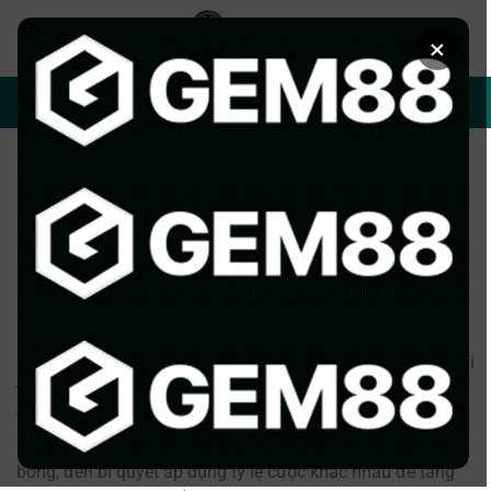
Chuyển
đến
×
nội
dung
ĐĂNG NHẬP/ĐĂNG KÝ
XEM BÓNG
HƯỚNG DẪN SOI KÈO
Cược Chấp Là Gì – Cách Đọc Kèo
Chuẩn Tăng Tỷ Lệ Thắng
ĐÃ ĐĂNG TRÊN
12 THÁNG 4, 2026
BỞI
ADMIN
Bạn đã bao giờ thắc mắc “
cược chấp là gì
” và tại sao nó lại
trở thành lựa chọn hàng đầu của dân chơi bóng đá trực
tuyến? Trong bài viết này,
tylekeo
sẽ hướng dẫn chi tiết từ
cách đọc kèo cơ bản, kinh nghiệm phân tích phong độ đội
bóng, đến bí quyết áp dụng tỷ lệ cược khác nhau để tăng