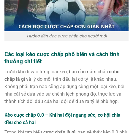
Hướng dẫn đọc cược chấp cho người mới
Các loại kèo cược chấp phổ biến và cách tính
thưởng chi tiết
Trước khi đi vào từng loại kèo, bạn cần nắm chắc
cược
chấp là gì
và lý do mỗi trận đấu lại có tỷ lệ khác nhau.
Không phải trận nào cũng áp dụng cùng một loại kèo, bởi
nhà cái sẽ dựa vào sự chênh lệch phong độ, thực lực và
thành tích đối đầu của hai đội để đưa ra tỷ lệ phù hợp.
Kèo cược chấp 0.0 – Khi hai đội ngang sức, cơ hội chia
đều cho cả hai
Trong khi tìm hiểu
cược chấp là gì
, bạn sẽ thấy kèo 0.0 phù