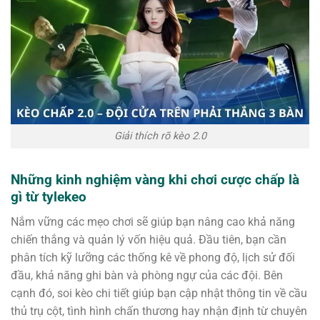
Giải thích rõ kèo 2.0
Những kinh nghiệm vàng khi chơi cược chấp là
gì từ tylekeo
Nắm vững các mẹo chơi sẽ giúp bạn nâng cao khả năng
chiến thắng và quản lý vốn hiệu quả. Đầu tiên, bạn cần
phân tích kỹ lưỡng các thống kê về phong độ, lịch sử đối
đầu, khả năng ghi bàn và phòng ngự của các đội. Bên
cạnh đó, soi kèo chi tiết giúp bạn cập nhật thông tin về cầu
thủ trụ cột, tình hình chấn thương hay nhận định từ chuyên