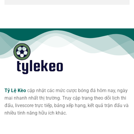
Tỷ Lệ Kèo
cập nhật các mức cược bóng đá hôm nay, ngày
mai nhanh nhất thị trường. Truy cập trang theo dõi lịch thi
đấu, livescore trực tiếp, bảng xếp hạng, kết quả trận đấu và
nhiều tính năng hữu ích khác.
CALL US
E-MAIL