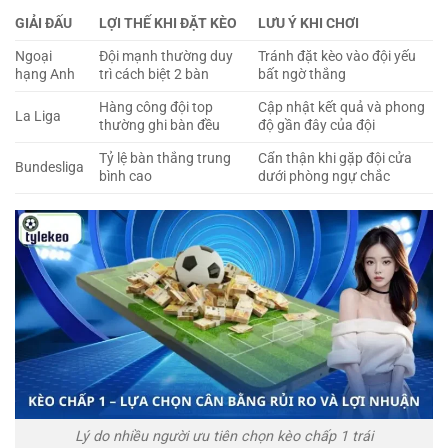
GIẢI ĐẤU
LỢI THẾ KHI ĐẶT KÈO
LƯU Ý KHI CHƠI
Ngoại
Đội mạnh thường duy
Tránh đặt kèo vào đội yếu
hạng Anh
trì cách biệt 2 bàn
bất ngờ thắng
Hàng công đội top
Cập nhật kết quả và phong
La Liga
thường ghi bàn đều
độ gần đây của đội
Tỷ lệ bàn thắng trung
Cẩn thận khi gặp đội cửa
Bundesliga
bình cao
dưới phòng ngự chắc
Lý do nhiều người ưu tiên chọn kèo chấp 1 trái