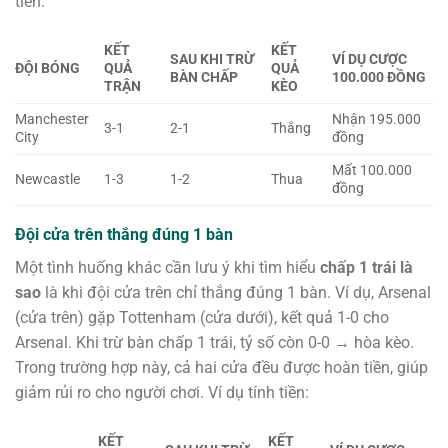
tiền.
KẾT
KẾT
SAU KHI TRỪ
VÍ DỤ CƯỢC
ĐỘI BÓNG
QUẢ
QUẢ
BÀN CHẤP
100.000 ĐỒNG
TRẬN
KÈO
Manchester
Nhận 195.000
3-1
2-1
Thắng
City
đồng
Mất 100.000
Newcastle
1-3
1-2
Thua
đồng
Đội cửa trên thắng đúng 1 bàn
Một tình huống khác cần lưu ý khi tìm hiểu
chấp 1 trái là
sao
là khi đội cửa trên chỉ thắng đúng 1 bàn. Ví dụ, Arsenal
(cửa trên) gặp Tottenham (cửa dưới), kết quả 1-0 cho
Arsenal. Khi trừ bàn chấp 1 trái, tỷ số còn 0-0 → hòa kèo.
Trong trường hợp này, cả hai cửa đều được hoàn tiền, giúp
giảm rủi ro cho người chơi. Ví dụ tính tiền:
KẾT
KẾT