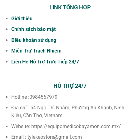
LINK TỔNG HỢP
Giới thiệu
Chính sách bảo mật
Điều khoản sử dụng
Miễn Trừ Trách Nhiệm
Liên Hệ Hỗ Trợ Trực Tiếp 24/7
HỖ TRỢ 24/7
Hotline :0984567979
Địa chỉ : 54 Ngô Thì Nhậm, Phường An Khánh, Ninh
Kiều, Cần Thơ, Vietnam
Website: https://equipomedicobayamon.com.mx/
Email :
tylekeostore@gmail.com