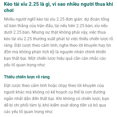
Kèo tài xỉu 2.25 là gì, vì sao nhiều người thua khi
chơi
Nhiều người nghĩ kèo tài xỉu 2.25 đơn giản: dự đoán tổng
số bàn thắng của trận đấu, tài nếu trên 2.25 bàn, xỉu nếu
dưới 2.25 bàn. Nhưng sự thật không phải vậy, việc thua
kèo tài xỉu 2.25 thường xuất phát từ việc thiếu chiến lược rõ
ràng. Đặt cược theo cảm tính, nghe theo lời khuyên hay tin
đồn mà không phân tích kỹ là nguyên nhân chính khiến
bạn thất bại. Một chiến lược hiệu quả cần cân nhắc các
yếu tố quan trọng như:
Thiếu chiến lược rõ ràng
Đặt cược theo cảm tính hoặc chạy theo lời khuyên của
người khác mà không có kế hoạch cụ thể là con đường
ngắn nhất dẫn đến thất bại. Khi không có chiến lược, bạn
dễ bị chi phối tâm lý, khó kiểm soát dòng tiền và bỏ qua
các yếu tố quan trọng như: