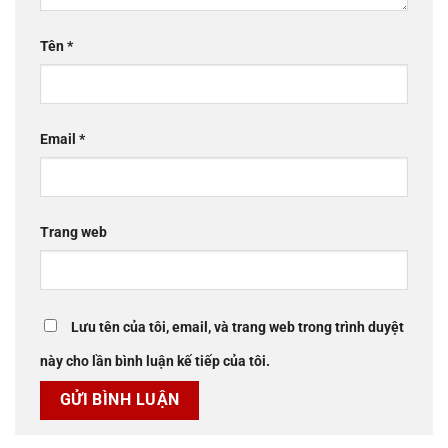
Tên
*
Email
*
Trang web
Lưu tên của tôi, email, và trang web trong trình duyệt
này cho lần bình luận kế tiếp của tôi.