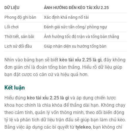
DỮ LIỆU
ẢNH HƯỞNG ĐẾN KÈO TÀI XỈU 2.25
Phong độ ghi bàn
Xác định khả năng nổ tài
Lối chơi
Đánh giá sức tấn công/ phòng ngự
Thời tiết, sân bãi
Ảnh hưởng tốc độ trận và tổng bàn thắng
Lịch sử đối đầu
Giúp nhận diện xu hướng tổng bàn
Nhìn vào bảng bạn sẽ biết
kèo tài xỉu 2.25 là gì
, đây không
đơn giản chỉ là đoán tổng bàn thắng. Hiểu rõ dữ liệu giúp
bạn đặt cược có căn cứ và hiệu quả hơn.
Kết luận
Hiểu đúng
kèo tài xỉu 2.25 là gì
và áp dụng chiến lược
khoa học chính là chìa khóa để thắng dài hạn. Không chạy
theo cảm tính, quản lý vốn thông minh, theo dõi biến động
tỷ lệ và phân tích dữ liệu trận đấu sẽ giúp bạn làm chủ kèo.
Bằng việc áp dụng các bí quyết từ
tylekeo
, bạn không chỉ