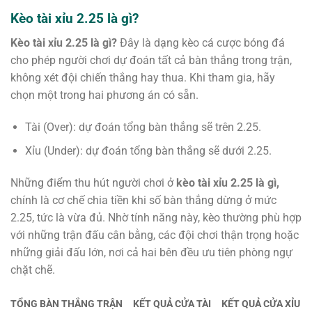
Kèo tài xỉu 2.25 là gì?
Kèo tài xỉu 2.25 là gì?
Đây là dạng kèo cá cược bóng đá
cho phép người chơi dự đoán tất cả bàn thắng trong trận,
không xét đội chiến thắng hay thua. Khi tham gia, hãy
chọn một trong hai phương án có sẵn.
Tài (Over): dự đoán tổng bàn thắng sẽ trên 2.25.
Xỉu (Under): dự đoán tổng bàn thắng sẽ dưới 2.25.
Những điểm thu hút người chơi ở
kèo tài xỉu 2.25 là gì,
chính là cơ chế chia tiền khi số bàn thắng dừng ở mức
2.25, tức là vừa đủ. Nhờ tính năng này, kèo thường phù hợp
với những trận đấu cân bằng, các đội chơi thận trọng hoặc
những giải đấu lớn, nơi cả hai bên đều ưu tiên phòng ngự
chặt chẽ.
TỔNG BÀN THẮNG TRẬN
KẾT QUẢ CỬA TÀI
KẾT QUẢ CỬA XỈU