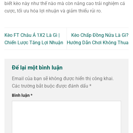
biết kèo này như thế nào mà còn nâng cao trải nghiệm cá
cược, tối ưu hóa lợi nhuận và giảm thiểu rủi ro.
Kèo FT Châu Á 1X2 Là Gì |
Kèo Chấp Đồng Nửa Là Gì?
Chiến Lược Tăng Lợi Nhuận
Hướng Dẫn Chơi Không Thua
Để lại một bình luận
Email của bạn sẽ không được hiển thị công khai.
Các trường bắt buộc được đánh dấu
*
Bình luận
*