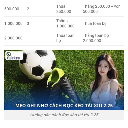
Thua
Thắng 250.000 + vốn
500.000
2
250.000
500.000
Thắng
1.000.000
3
Thua toàn bộ
1.000.000
Thua toàn
Thắng toàn bộ
2.000.000
1
bộ
2.000.000
Hướng dẫn cách đọc kèo tài xỉu 2.25