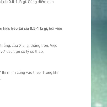
i xỉu 0.5-1 là gì.
Cùng điểm qua
ìm hiểu
kèo tài xỉu 0.5-1 là gì,
hội viên
thắng, cửa Xỉu lại thắng trọn. Việc
với các trận có tỷ số thấp.
” thì mình cũng vào theo. Trong khi
: