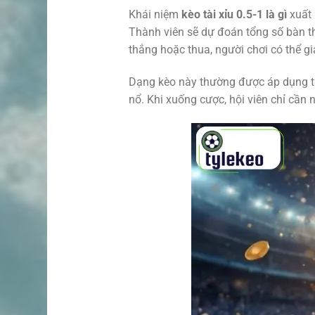
Khái niệm
kèo tài xỉu 0.5-1 là gì
xuất 
Thành viên sẽ dự đoán tổng số bàn th
thắng hoặc thua, người chơi có thể gi
Dạng kèo này thường được áp dụng tr
nổ. Khi xuống cược, hội viên chỉ cần 