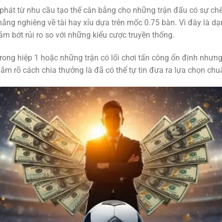
phát từ nhu cầu tạo thế cân bằng cho những trận đấu có sự chê
ắng nghiêng về tài hay xỉu dựa trên mốc 0.75 bàn. Vì đây là d
ảm bớt rủi ro so với những kiểu cược truyền thống.
ong hiệp 1 hoặc những trận có lối chơi tấn công ổn định nhưn
nắm rõ cách chia thưởng là đã có thể tự tin đưa ra lựa chọn ch