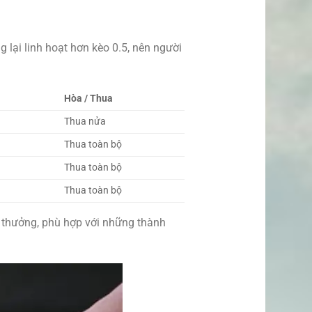
 lại linh hoạt hơn kèo 0.5, nên người
Hòa / Thua
Thua nửa
Thua toàn bộ
Thua toàn bộ
Thua toàn bộ
 thưởng, phù hợp với những thành