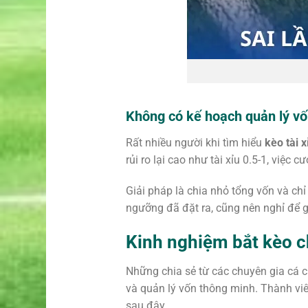
Không có kế hoạch quản lý v
Rất nhiều người khi tìm hiểu
kèo tài x
rủi ro lại cao như tài xỉu 0.5-1, việc 
Giải pháp là chia nhỏ tổng vốn và ch
ngưỡng đã đặt ra, cũng nên nghỉ để g
Kinh nghiệm bắt kèo c
Những chia sẻ từ các chuyên gia cá c
và quản lý vốn thông minh. Thành viê
sau đây.