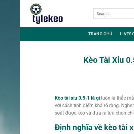
Chuyển
đến
nội
dung
TRANG CHỦ
LIVES
Kèo Tài Xỉu 0
Kèo tài xỉu 0.5-1 là gì
luôn là thắc mắ
với cách tính điểm khá rõ ràng. Nghe 
soát được kèo và đưa ra lựa chọn chí
Định nghĩa về kèo tài x