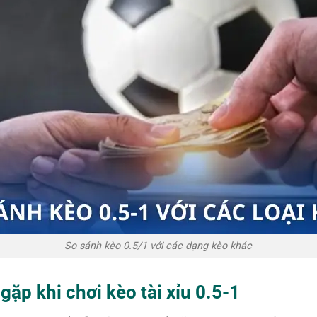
So sánh kèo 0.5/1 với các dạng kèo khác
ặp khi chơi kèo tài xỉu 0.5-1