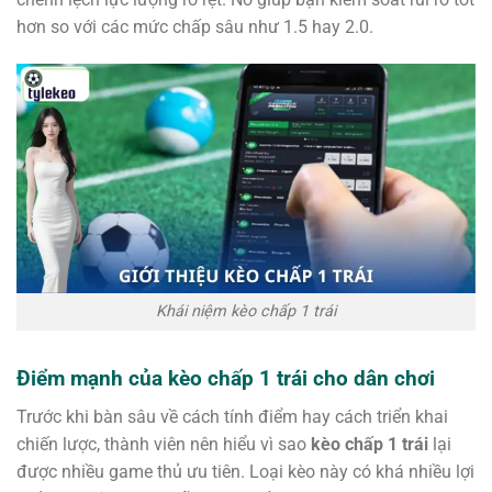
hơn so với các mức chấp sâu như 1.5 hay 2.0.
Khái niệm kèo chấp 1 trái
Điểm mạnh của kèo chấp 1 trái cho dân chơi
Trước khi bàn sâu về cách tính điểm hay cách triển khai
chiến lược, thành viên nên hiểu vì sao
kèo chấp 1 trái
lại
được nhiều game thủ ưu tiên. Loại kèo này có khá nhiều lợi