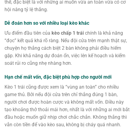
thế, đặc biệt là với những ai muốn vừa an toàn vừa có cơ
hội nâng tỷ lệ thắng.
Dễ đoán hơn so với nhiều loại kèo khác
Ưu điểm đầu tiên của
kèo chấp 1 trái
chính là khả năng
“đọc” kết quả khá rõ ràng. Nếu đội cửa trên mạnh thật sự,
chuyện họ thắng cách biệt 2 bàn không phải điều hiếm
gặp. Khi khả năng dự đoán ổn, việc lên kế hoạch và kiểm
soát rủi ro cũng nhẹ nhàng hơn.
Hạn chế mất vốn, đặc biệt phù hợp cho người mới
Kèo 1 trái cũng được xem là “vùng an toàn” cho nhiều
game thủ. Bởi nếu đội cửa trên chỉ thắng đúng 1 bàn,
người chơi được hoàn cược và không mất vốn. Điều này
tạo khoảng thở thoải mái hơn, nhất là với những ai mới bắt
đầu hoặc muốn giữ nhịp chơi chắc chắn. Không thắng thì
vẫn còn tiền để vào kèo sau, không bị cháy quá nhanh.