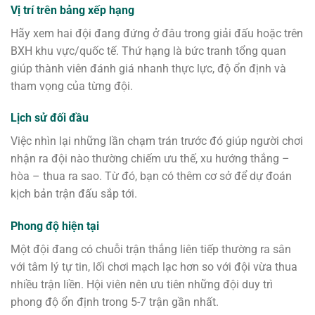
Vị trí trên bảng xếp hạng
Hãy xem hai đội đang đứng ở đâu trong giải đấu hoặc trên
BXH khu vực/quốc tế. Thứ hạng là bức tranh tổng quan
giúp thành viên đánh giá nhanh thực lực, độ ổn định và
tham vọng của từng đội.
Lịch sử đối đầu
Việc nhìn lại những lần chạm trán trước đó giúp người chơi
nhận ra đội nào thường chiếm ưu thế, xu hướng thắng –
hòa – thua ra sao. Từ đó, bạn có thêm cơ sở để dự đoán
kịch bản trận đấu sắp tới.
Phong độ hiện tại
Một đội đang có chuỗi trận thắng liên tiếp thường ra sân
với tâm lý tự tin, lối chơi mạch lạc hơn so với đội vừa thua
nhiều trận liền. Hội viên nên ưu tiên những đội duy trì
phong độ ổn định trong 5-7 trận gần nhất.