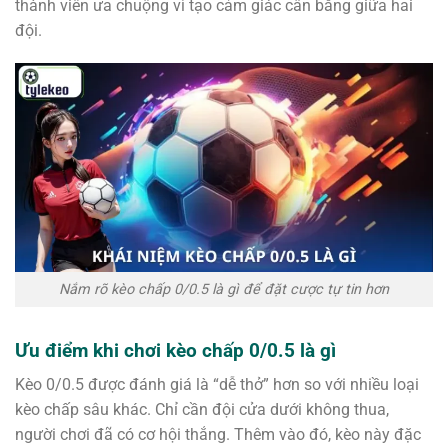
thành viên ưa chuộng vì tạo cảm giác cân bằng giữa hai
đội.
Nắm rõ kèo chấp 0/0.5 là gì để đặt cược tự tin hơn
Ưu điểm khi chơi kèo chấp 0/0.5 là gì
Kèo 0/0.5 được đánh giá là “dễ thở” hơn so với nhiều loại
kèo chấp sâu khác. Chỉ cần đội cửa dưới không thua,
người chơi đã có cơ hội thắng. Thêm vào đó, kèo này đặc