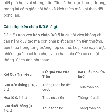
biệt phù hợp với những trận đấu có thực lực tương đương,
mang lại cảm giác hồi hộp và kích thích mỗi khi theo dõi
bóng lăn.
Cách đọc kèo chấp 0/0.5 là gì
Để hiểu trọn vẹn
kèo chấp 0/0.5 là gì
, hội viên không chỉ
cần nắm quy tắc mà còn phải biết cách tính tiền thưởng,
tiền thua trong từng trường hợp cụ thể. Loại kèo này được
nhiều người chơi lựa chọn vì cả hai phía đều có cơ hội
thắng. Cách tính như sau:
Kết Quả Cho Cửa
Kết Quả Cho Cửa
Kết Quả Trận Đấu
Trên
Dưới
Cửa trên thắng (1-0, 2-
Thắng toàn bộ tiền
Thua toàn bộ
0…)
cược
Hòa (0-0, 1-1…)
Thua nửa tiền
Thắng nửa tiền
Cửa dưới thắng (0-1,
Thua toàn bộ
Thắng toàn bộ
1-2…)