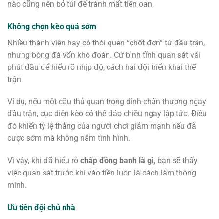
nào cũng nên bỏ túi để tránh mất tiền oan.
Không chọn kèo quá sớm
Nhiều thành viên hay có thói quen “chốt đơn” từ đầu trận,
nhưng bóng đá vốn khó đoán. Cứ bình tĩnh quan sát vài
phút đầu để hiểu rõ nhịp độ, cách hai đội triển khai thế
trận.
Ví dụ, nếu một cầu thủ quan trọng dính chấn thương ngay
đầu trận, cục diện kèo có thể đảo chiều ngay lập tức. Điều
đó khiến tỷ lệ thắng của người chơi giảm mạnh nếu đã
cược sớm mà không nắm tình hình.
Vì vậy, khi đã hiểu rõ
chấp đồng banh là gì,
bạn sẽ thấy
việc quan sát trước khi vào tiền luôn là cách làm thông
minh.
Ưu tiên đội chủ nhà