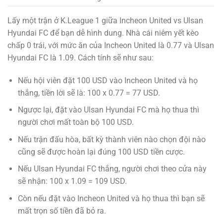
Lấy một trận ở K.League 1 giữa Incheon United vs Ulsan
Hyundai FC để bạn dễ hình dung. Nhà cái niêm yết kèo
chấp 0 trái, với mức ăn của Incheon United là 0.77 và Ulsan
Hyundai FC là 1.09. Cách tính sẽ như sau:
Nếu hội viên đặt 100 USD vào Incheon United và họ
thắng, tiền lời sẽ là: 100 x 0.77 = 77 USD.
Ngược lại, đặt vào Ulsan Hyundai FC mà họ thua thì
người chơi mất toàn bộ 100 USD.
Nếu trận đấu hòa, bất kỳ thành viên nào chọn đội nào
cũng sẽ được hoàn lại đúng 100 USD tiền cược.
Nếu Ulsan Hyundai FC thắng, người chơi theo cửa này
sẽ nhận: 100 x 1.09 = 109 USD.
Còn nếu đặt vào Incheon United và họ thua thì bạn sẽ
mất trọn số tiền đã bỏ ra.