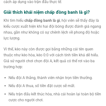
cách áp dụng vào trận đấu thực tế.
Giải thích khái niệm chấp đồng banh là gì?
Khi tìm hiểu
chấp đồng banh là gì
, hội viên sẽ thấy đây là
kiểu cược xuất hiện khi hai đội bóng được đánh giá ngang
nhau, gần như không có sự chênh lệch về phong độ hoặc
lực lượng.
Vì thế, kèo này còn được gọi bằng những cái tên quen
thuộc như kèo hòa, kèo 0:0 với cách tính tiền khá dễ hiểu.
Giả sử người chơi chọn đội A, kết quả có thể rơi vào ba
trường hợp:
Nếu đội A thắng, thành viên nhận trọn tiền thưởng.
Nếu đội A thua, số tiền đặt cược sẽ mất.
Nếu trận đấu kết thúc hòa, nhà cái hoàn lại toàn bộ tiền
cược cho người chơi.