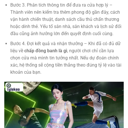
Bước 3. Phân tích thông tin để đưa ra cửa hợp lý –
Thành viên nên kiểm tra thêm phong độ gần đây, cách
vận hành chiến thuật, danh sách cầu thủ chấn thương
hoặc dính thẻ. Yếu tố sân nhà, sân khách và lịch sử đối
đầu cũng ảnh hưởng lớn đến quyết định cuối cùng.
Bước 4. Đợi kết quả và nhận thưởng – Khi đã có đủ dữ
liệu về
chấp đồng banh là gì
, người chơi chỉ cần lựa
chọn cửa mà mình tin tưởng nhất. Nếu dự đoán chính
xác, hệ thống sẽ cộng tiền thắng theo đúng tỷ lệ vào tài
khoản của bạn.