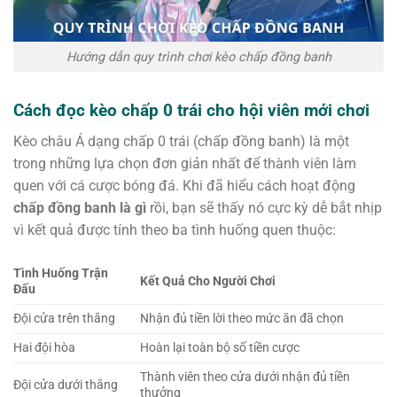
Hướng dẫn quy trình chơi kèo chấp đồng banh
Cách đọc kèo chấp 0 trái cho hội viên mới chơi
Kèo châu Á dạng chấp 0 trái (chấp đồng banh) là một
trong những lựa chọn đơn giản nhất để thành viên làm
quen với cá cược bóng đá. Khi đã hiểu cách hoạt động
chấp đồng banh là gì
rồi, bạn sẽ thấy nó cực kỳ dễ bắt nhịp
vì kết quả được tính theo ba tình huống quen thuộc:
Tình Huống Trận
Kết Quả Cho Người Chơi
Đấu
Đội cửa trên thắng
Nhận đủ tiền lời theo mức ăn đã chọn
Hai đội hòa
Hoàn lại toàn bộ số tiền cược
Thành viên theo cửa dưới nhận đủ tiền
Đội cửa dưới thắng
thưởng