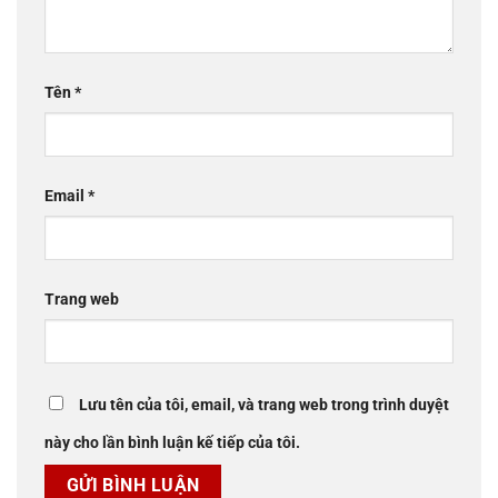
Tên
*
Email
*
Trang web
Lưu tên của tôi, email, và trang web trong trình duyệt
này cho lần bình luận kế tiếp của tôi.