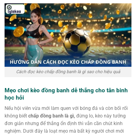
Cách đọc kèo chấp đồng banh là gì sao cho hiệu quả
Mẹo chơi kèo đồng banh dễ thắng cho tân binh
học hỏi
Nếu hội viên vừa mới làm quen với bóng đá và còn bối rối
không biết
chấp đồng banh là gì,
đừng lo, kèo này tưởng
đơn giản nhưng để thắng ổn định thì vẫn cần chút kinh
nghiệm. Dưới đây là loạt mẹo mà bất kỳ người chơi mới