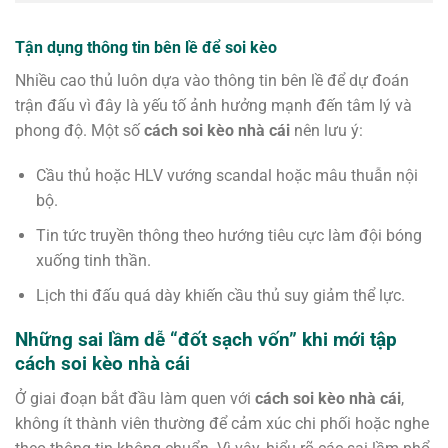
Tận dụng thông tin bên lề để soi kèo
Nhiều cao thủ luôn dựa vào thông tin bên lề để dự đoán
trận đấu vì đây là yếu tố ảnh hưởng mạnh đến tâm lý và
phong độ. Một số
cách soi kèo nhà cái
nên lưu ý:
Cầu thủ hoặc HLV vướng scandal hoặc mâu thuẫn nội
bộ.
Tin tức truyền thông theo hướng tiêu cực làm đội bóng
xuống tinh thần.
Lịch thi đấu quá dày khiến cầu thủ suy giảm thể lực.
Những sai lầm dễ “đốt sạch vốn” khi mới tập
cách soi kèo nhà cái
Ở giai đoạn bắt đầu làm quen với
cách soi kèo nhà cái
,
không ít thành viên thường để cảm xúc chi phối hoặc nghe