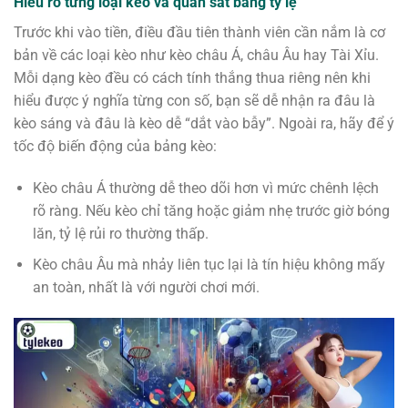
Hiểu rõ từng loại kèo và quan sát bảng tỷ lệ
Trước khi vào tiền, điều đầu tiên thành viên cần nắm là cơ
bản về các loại kèo như kèo châu Á, châu Âu hay Tài Xỉu.
Mỗi dạng kèo đều có cách tính thắng thua riêng nên khi
hiểu được ý nghĩa từng con số, bạn sẽ dễ nhận ra đâu là
kèo sáng và đâu là kèo dễ “dắt vào bẫy”. Ngoài ra, hãy để ý
tốc độ biến động của bảng kèo:
Kèo châu Á thường dễ theo dõi hơn vì mức chênh lệch
rõ ràng. Nếu kèo chỉ tăng hoặc giảm nhẹ trước giờ bóng
lăn, tỷ lệ rủi ro thường thấp.
Kèo châu Âu mà nhảy liên tục lại là tín hiệu không mấy
an toàn, nhất là với người chơi mới.