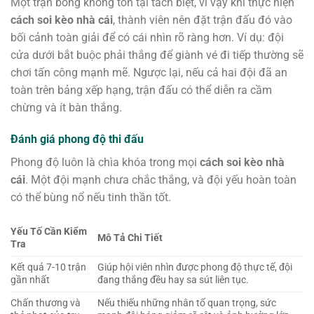
Một trận bóng không tồn tại tách biệt, vì vậy khi thực hiện
cách soi kèo nhà cái
, thành viên nên đặt trận đấu đó vào
bối cảnh toàn giải để có cái nhìn rõ ràng hơn. Ví dụ: đội
cửa dưới bắt buộc phải thắng để giành vé đi tiếp thường sẽ
chơi tấn công mạnh mẽ. Ngược lại, nếu cả hai đội đã an
toàn trên bảng xếp hạng, trận đấu có thể diễn ra cầm
chừng và ít bàn thắng.
Đánh giá phong độ thi đấu
Phong độ luôn là chìa khóa trong mọi
cách soi kèo nhà
cái
. Một đội mạnh chưa chắc thắng, và đội yếu hoàn toàn
có thể bùng nổ nếu tinh thần tốt.
Yếu Tố Cần Kiểm
Mô Tả Chi Tiết
Tra
Kết quả 7-10 trận
Giúp hội viên nhìn được phong độ thực tế, đội
gần nhất
đang thắng đều hay sa sút liên tục.
Chấn thương và
Nếu thiếu những nhân tố quan trọng, sức