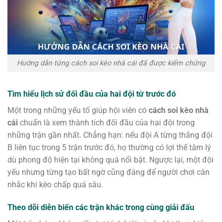
Hướng dẫn từng cách soi kèo nhà cái đã được kiểm chứng
Tìm hiểu lịch sử đối đầu của hai đội từ trước đó
Một trong những yếu tố giúp hội viên có
cách soi kèo nhà
cái
chuẩn là xem thành tích đối đầu của hai đội trong
những trận gần nhất. Chẳng hạn: nếu đội A từng thắng đội
B liên tục trong 5 trận trước đó, họ thường có lợi thế tâm lý
dù phong độ hiện tại không quá nổi bật. Ngược lại, một đội
yếu nhưng từng tạo bất ngờ cũng đáng để người chơi cân
nhắc khi kèo chấp quá sâu.
Theo dõi diễn biến các trận khác trong cùng giải đấu