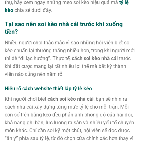
thụ, hãy xem ngay những mẹo soi kèo hiệu quả mà
tỷ lệ
kèo
chia sẻ dưới đây.
Tại sao nên soi kèo nhà cái trước khi xuống
tiền?
Nhiều người chơi thắc mắc vì sao những hội viên biết soi
kèo chuẩn lại thường thắng nhiều hơn, trong khi người mới
thì dễ “đi lạc hướng”. Thực tế,
cách soi kèo nhà cái
trước
khi đặt cược mang lại rất nhiều lợi thế mà bất kỳ thành
viên nào cũng nên nắm rõ.
Hiểu rõ cách website thiết lập tỷ lệ kèo
Khi người chơi biết
cách soi kèo nhà cái
, bạn sẽ nhìn ra
cách nhà cái xây dựng từng mức tỷ lệ cho mỗi trận. Mỗi
con số trên bảng kèo đều phản ánh phong độ của hai đội,
khả năng ghi bàn, lực lượng ra sân và nhiều yếu tố chuyên
môn khác. Chỉ cần soi kỹ một chút, hội viên sẽ đọc được
“ẩn ý” phía sau tỷ lệ, từ đó chọn cửa chính xác hơn thay vì