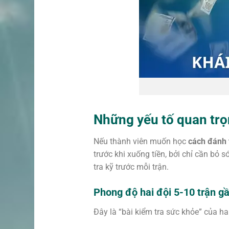
Những yếu tố quan trọ
Nếu thành viên muốn học
cách đánh t
trước khi xuống tiền, bởi chỉ cần bỏ 
tra kỹ trước mỗi trận.
Phong độ hai đội 5-10 trận g
Đây là “bài kiểm tra sức khỏe” của ha