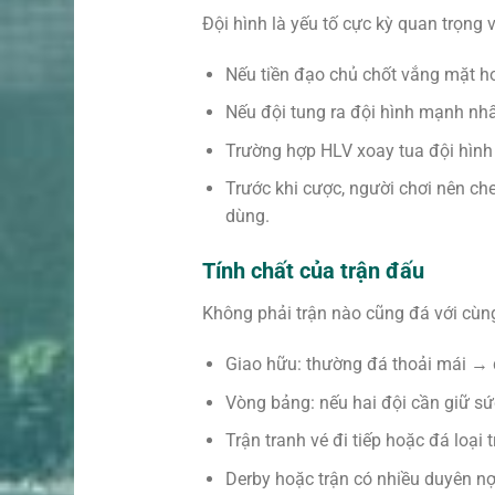
Đội hình là yếu tố cực kỳ quan trọng 
Nếu tiền đạo chủ chốt vắng mặt ho
Nếu đội tung ra đội hình mạnh nhất
Trường hợp HLV xoay tua đội hình 
Trước khi cược, người chơi nên ch
dùng.
Tính chất của trận đấu
Không phải trận nào cũng đá với cùng
Giao hữu: thường đá thoải mái → 
Vòng bảng: nếu hai đội cần giữ sức
Trận tranh vé đi tiếp hoặc đá loại
Derby hoặc trận có nhiều duyên n