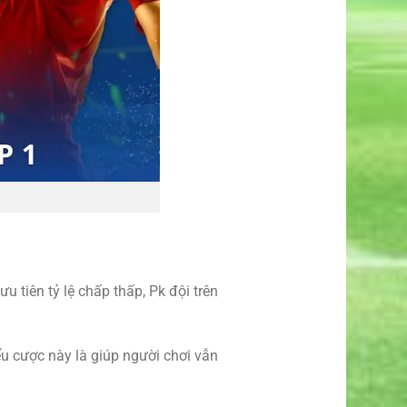
u tiên tỷ lệ chấp thấp, Pk đội trên
ểu cược này là giúp người chơi vẫn