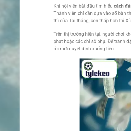
Khi hội viên bắt đầu tìm hiểu
cách đán
Thành viên chỉ cần dựa vào số bàn th
thì cửa Tài thắng, còn thấp hơn thì Xỉ
Trên thị trường hiện tại, người chơi 
phạt hoặc các chỉ số phụ. Để tránh đặ
rồi mới quyết định xuống tiền.