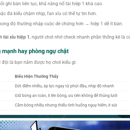
i ghi bàn liên tục, khả năng nổ tài hiệp 1 khá cao.
oặc đá kiểu chậm nhịp, fan xỉu có thể tự tin hơn.
phong độ thường nhập cuộc dè chừng hơn → hiệp 1 dễ ít bàn.
 tài xỉu hiệp 1
, người chơi nhớ check nhanh phần thống kê là có
ng mạnh hay phòng ngự chặt
 đội là bạn nắm được họ chơi kiểu gì:
Biểu Hiện Thường Thấy
Dứt điểm nhiều, áp lực ngay từ phút đầu, nhịp độ nhanh
Giữ bóng an toàn, ít lên bóng, ưu tiên không để thủng lưới
Cầm bóng nhiều nhưng thiếu tình huống nguy hiểm, ít sút