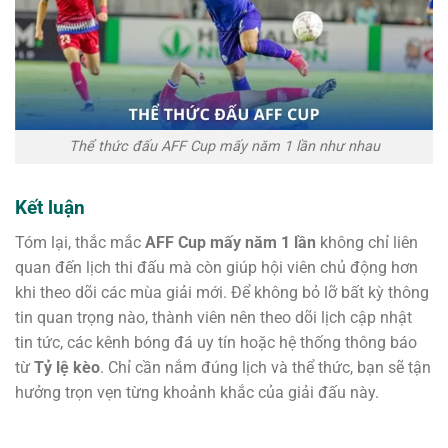
Thể thức đấu AFF Cup mấy năm 1 lần như nhau
Kết luận
Tóm lại, thắc mắc
AFF Cup mấy năm 1 lần
không chỉ liên
quan đến lịch thi đấu mà còn giúp hội viên chủ động hơn
khi theo dõi các mùa giải mới. Để không bỏ lỡ bất kỳ thông
tin quan trọng nào, thành viên nên theo dõi lịch cập nhật
tin tức, các kênh bóng đá uy tín hoặc hệ thống thông báo
từ
Tỷ lệ kèo
. Chỉ cần nắm đúng lịch và thể thức, bạn sẽ tận
hưởng trọn vẹn từng khoảnh khắc của giải đấu này.