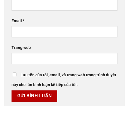
Email
*
Trang web
Lưu tên của tôi, email, và trang web trong trình duyệt
này cho lần bình luận kế tiếp của tôi.