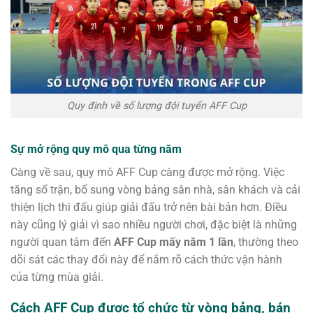
Quy định về số lượng đội tuyển AFF Cup
Sự mở rộng quy mô qua từng năm
Càng về sau, quy mô AFF Cup càng được mở rộng. Việc
tăng số trận, bổ sung vòng bảng sân nhà, sân khách và cải
thiện lịch thi đấu giúp giải đấu trở nên bài bản hơn. Điều
này cũng lý giải vì sao nhiều người chơi, đặc biệt là những
người quan tâm đến
AFF Cup mấy năm 1 lần
, thường theo
dõi sát các thay đổi này để nắm rõ cách thức vận hành
của từng mùa giải.
Cách AFF Cup được tổ chức từ vòng bảng, bán