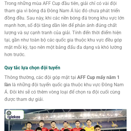
Trong những mùa AFF Cup đầu tiên, giải chỉ có vài đội
tham gia vì bóng đá Đông Nam Á lúc đó chưa phát triển
đồng đều. Sau này, khi các nền bóng đá trong khu vực lớn
mạnh hơn, số đội tăng dần lên để phản ánh đúng chất
lượng và sự cạnh tranh của giải. Tính đến thời điểm hiện
tại, gần như toàn bộ các quốc gia thuộc khu vực đều góp
mặt mỗi kỳ, tạo nên một bảng đấu đa dạng và khó lường
hơn trước.
Quy tắc lựa chọn đội tuyển
Thông thường, các đội góp mặt tại
AFF Cup mấy năm 1
lần
là những đội tuyển quốc gia thuộc khu vực Đông Nam
Á. Đôi khi sẽ có thêm vòng loại để chọn ra đội cuối cùng
được tham dự giải.